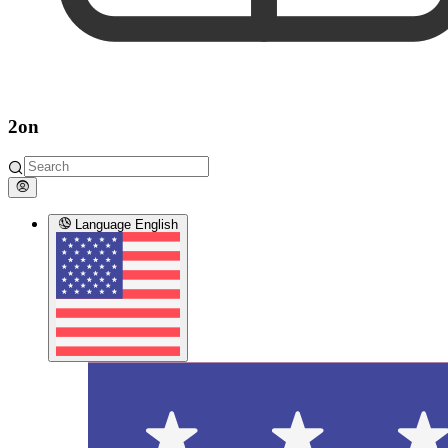
2on
Language
English