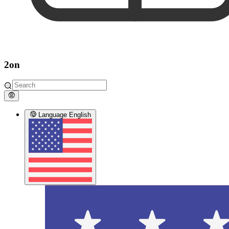
2on
Language
English